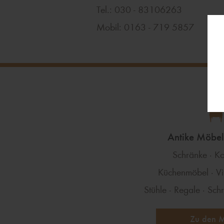
Tel.: 030 - 83106263
Mobil: 0163 - 719 5857
Antike Möbel 
Schränke · 
Küchenmöbel · Vit
Stühle
·
Regale · Schr
Zu den 