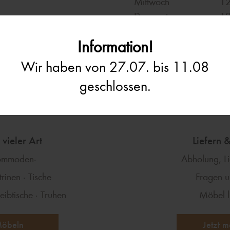
Mittwoch
12
Donnerstag
12
Freitag
12
Information!
Samstag
11
Wir haben von 27.07. bis 11.08
geschlossen.
vieler Art
Liefern 
Kommoden·
Abholung, L
rinen · Tische
Fragen u
eibtische · Truhen
Möbel l
Möbeln
Jetzt m