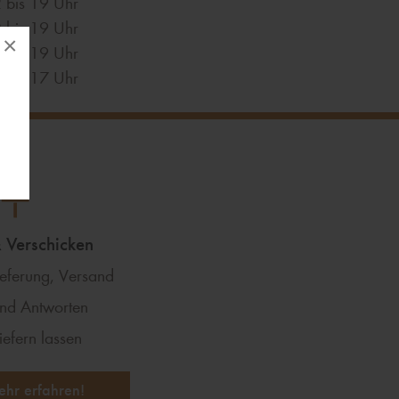
 bis 19 Uhr
 bis 19 Uhr
×
 bis 19 Uhr
 bis 17 Uhr
& Verschicken
ieferung, Versand
nd Antworten
iefern lassen
ehr erfahren!