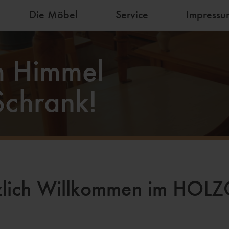
Die Möbel
Service
Impressu
 Himmel
Schrank!
zlich Willkommen im HOLZ
Hier gibt's mehr!